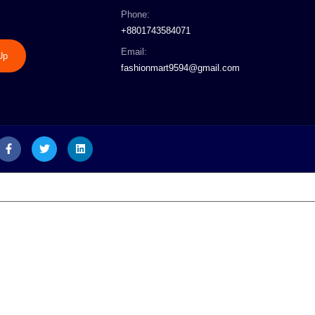
Phone:
+8801743584071
Email:
Up
fashionmart9594@gmail.com