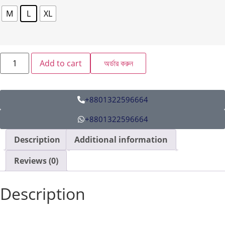
M
L
XL
Add to cart
অর্ডার করুন
+8801322596664
+8801322596664
Description
Additional information
Reviews (0)
Description