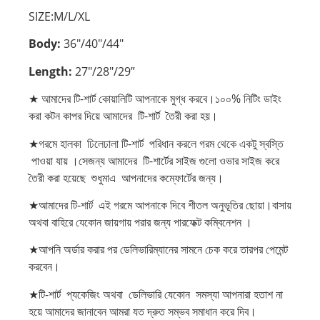
SIZE:M/L/XL
Body:
36″/40″/44″
Length:
27″/28″/29”
★ আমাদের টি-শার্ট কোয়ালিটি আপনাকে মুগ্ধ করবে।১০০% নিটিং ডাইং
করা কটন কাপর দিয়ে আমাদের টি-শার্ট তৈরী করা হয়।
★গরমে হালকা ঢিলেঢালা টি-শার্ট পরিধান করলে গরম থেকে একটু স্বস্তি
পাওয়া যায় ।সেজন্য আমাদের টি-শার্টের সাইজ গুলো ওভার সাইজ করে
তৈরী করা হয়েছে শুধুমাএ আপনাদের কম্ফোর্টের জন্য।
★আমাদের টি-শার্ট এই গরমে আপনাকে দিবে শীতল অনুভূতির ছোয়া।বাসায়
অথবা বাহিরে যেকোন জায়গায় পরার জন্য পারফেক্ট কম্বিনেশন ।
★আপনি অর্ডার করার পর ডেলিভারিম্যানের সামনে চেক করে তারপর পেমেন্ট
করবেন।
★টি-শার্ট প্যকেজিং অথবা ডেলিভারি যেকোন সমস্যা আপনারা হতাশ না
হয়ে আমাদের জানাবেন আমরা যত দ্রুত সম্ভব সমাধান করে দিব।