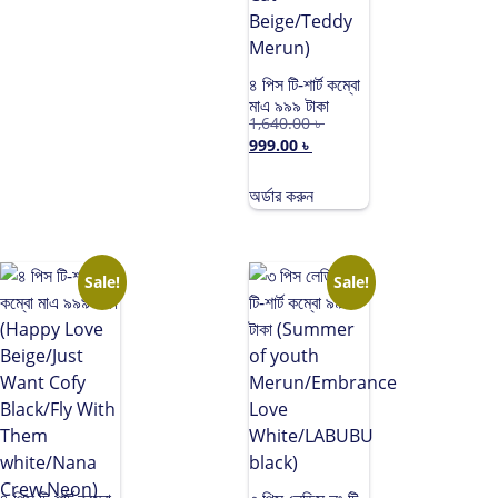
৪ পিস টি-শার্ট কম্বো
মাএ ৯৯৯ টাকা
1,640.00
৳
(Dollar
999.00
৳
White/Boom
Black/Drinking
Cat
অর্ডার করুন
Beige/Teddy
Merun)
Sale!
Sale!