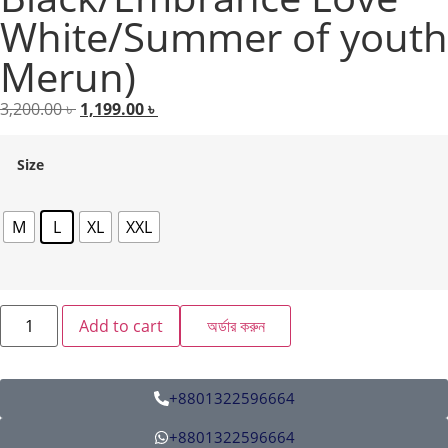
White/Summer of youth
Merun)
3,200.00
৳
1,199.00
৳
Size
M
L
XL
XXL
Add to cart
অর্ডার করুন
+8801322596664
+8801322596664