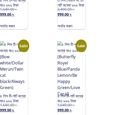
৪ পিস টি-শার্ট কম্বো
৩ পিস লেডিস লং টি-
মাএ ৯৯৯ টাকা
শার্ট কম্বো ৯৯৯ টাকা
1,640.00
৳
2,400.00
৳
(Happy Love
(Summer of
999.00
৳
999.00
৳
Beige/Just
youth
Want Cofy
Merun/Embrance
Black/Fly With
Love
অর্ডার করুন
অর্ডার করুন
Them
White/LABUBU
white/Nana
black)
Crew Neon)
Sale!
Sale!
৪ পিস টি-শার্ট কম্বো
৪ পিস টি-শার্ট কম্বো
মাএ ৯৯৯ টাকা
মাএ ৯৯৯ টাকা
1,640.00
৳
1,640.00
৳
(Bow
(Butterfly
999.00
৳
999.00
৳
white/Dollar
Royel