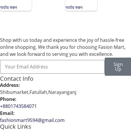
Merun/Twin
Blue/Panda
cat
Lemon/Be
অর্ডার করুন
অর্ডার করুন
black/Always
Happy
Green)
Green/Love
Coral)
Shop with us today and experience the joy of hassle-free
online shopping. We thank you for choosing Fasion Mart,
and we look forward to serving you with excellence.
Sign
Up
Contact Info
Address:
Shibumarket,Fatullah,Narayanganj
Phone:
+8801743584071
Email:
fashionmart9594@gmail.com
Quick Links