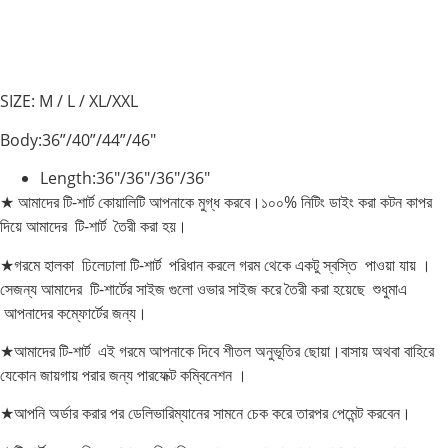
SIZE: M / L / XL/XXL
Body:36”/40”/44”/46″
Length:36″/36″/36″/36″
★ আমাদের টি-শার্ট কোয়ালিটি আপনাকে মুগ্ধ করবে।১০০% নিটিং ডাইং করা কটন কাপর
দিয়ে আমাদের টি-শার্ট তৈরী করা হয়।
★গরমে হালকা ঢিলেঢালা টি-শার্ট পরিধান করলে গরম থেকে একটু স্বস্তি পাওয়া যায় ।
সেজন্য আমাদের টি-শার্টের সাইজ গুলো ওভার সাইজ করে তৈরী করা হয়েছে শুধুমাএ
আপনাদের কম্ফোর্টের জন্য।
★আমাদের টি-শার্ট এই গরমে আপনাকে দিবে শীতল অনুভূতির ছোয়া।বাসায় অথবা বাহিরে
যেকোন জায়গায় পরার জন্য পারফেক্ট কম্বিনেশন ।
★আপনি অর্ডার করার পর ডেলিভারিম্যানের সামনে চেক করে তারপর পেমেন্ট করবেন।