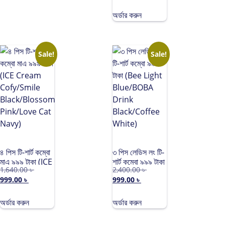
pink/Fly with
them
অর্ডার করুন
white/Cheery
tree Olive)
Sale!
Sale!
৪ পিস টি-শার্ট কম্বো
৩ পিস লেডিস লং টি-
মাএ ৯৯৯ টাকা (ICE
শার্ট কম্বো ৯৯৯ টাকা
1,640.00
৳
2,400.00
৳
Cream
(Bee Light
999.00
৳
999.00
৳
Cofy/Smile
Blue/BOBA
Black/Blossom
Drink
Pink/Love Cat
Black/Coffee
অর্ডার করুন
অর্ডার করুন
Navy)
White)