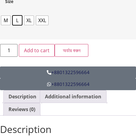
Size
M
L
XL
XXL
Add to cart
অর্ডার করুন
+8801322596664
+8801322596664
Description
Additional information
Reviews (0)
Description